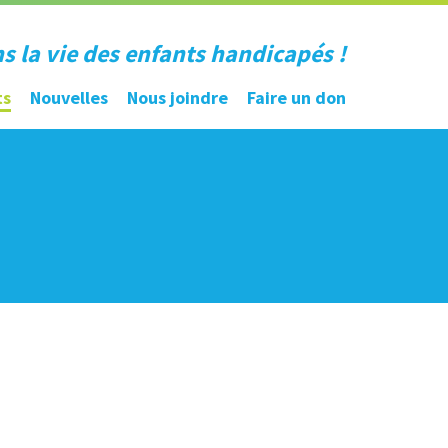
ns la vie des enfants handicapés !
ts
Nouvelles
Nous joindre
Faire un don